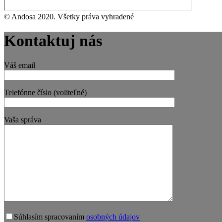
© Andosa 2020. Všetky práva vyhradené
Kontaktuj nás
Váš email
Telefónne číslo (voliteľné)
Vaša správa
Súhlasím spracovaním
osobných údajov