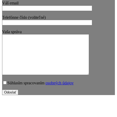
Váš email
Telefónne číslo (voliteľné)
Vaša správa
Súhlasím spracovaním
osobných údajov