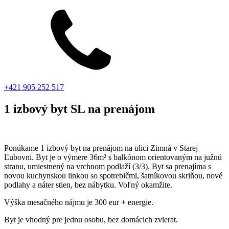
+421 905 252 517
1 izbový byt SL na prenájom
Ponúkame 1 izbový byt na prenájom na ulici Zimná v Starej
Ľubovni. Byt je o výmere 36m² s balkónom orientovaným na južnú
stranu, umiestnený na vrchnom podlaží (3/3). Byt sa prenajíma s
novou kuchynskou linkou so spotrebičmi, šatníkovou skriňou, nové
podlahy a náter stien, bez nábytku. Voľný okamžite.
Výška mesačného nájmu je 300 eur + energie.
Byt je vhodný pre jednu osobu, bez domácich zvierat.